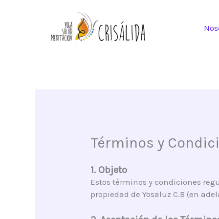
Ir
al
Nos
contenido
Términos y Condic
1. Objeto
Estos términos y condiciones regu
propiedad de Yosaluz C.B (en adela