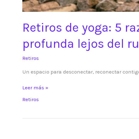
Retiros de yoga: 5 r
profunda lejos del r
Retiros
Un espacio para desconectar, reconectar contigo
Retiros
Leer más »
de
Retiros
yoga:
5
razones
para
vivir