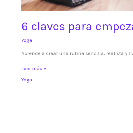
6 claves para empeza
Yoga
Aprende a crear una rutina sencilla, realista y 
6
Leer más »
claves
Yoga
para
empezar
yoga
en
casa
(y
no